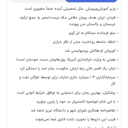
وزیر آموزش‌وپرورش: سال تحصیلی آینده حتماً حضوری است
فیدان: ایران هدف پیمان دفاعی مکه نیست/مصر به جمع ترکیه،
عربستان و پاکستان می پیوندد
سفر فرمانده سنتکام به تل آویو
انتقاد جامعه روحانیت مبارز از باقر خرازی
کوروش اژدهاکش پرسپولیسی شد
همتی به وزارت خزانه‌داری آمریکا: پول‌هایمان دست خودمان است!
لبنان یک افسر عالی رتبه ارتش حکومت بشار اسد را دستگیر کرد
سرمایه‌گذاری ۱.۳ میلیارد دلاری امارات برای توسعه ناوگان نفت و
گاز
پزشکیان: بهترین زمان برای دستیابی به توافق، شرایط کنونی است
با این شام خوشمزه کلسترول بد خود را پایین بیاورید
تفاهم‌نامه همکاری شورای شهر و دانشگاه تبریز امضا شد
فریب این دارو‌ها را نخورید باعث لاغری شما نمی‌شوند