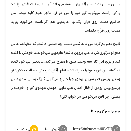
پروین سوال کنید. علی آقا بهتر از همه می‌داند آن زمان چه اتفاقاتی رخ داد
و کی راست می‌گوید کی دروغ! من در آن ماجرا هیچ کاره بودم. من
حاضرم دست روی قرآن بگذارم، عابدینی هم اگر راست می‌گوید بیاید
دست روی قرآن بگذارد.
قلیچ تصریح کرد: من با هاشمی نسب چه صنمی داشتم که بخواهم عامل
دعوا و درگیری‌اش با علی پروین باشم؟ عابدینی می‌خواهند خودش را گنده
کند و برای این کار اسم وحید قلیچ را مطرح می‌کند. عابدینی بی خود کرده
که گفته من این دعوا را به راه انداخته‌ام. آقای عابدینی خجالت بکش؛ تو
زمانی رییس فدراسیون بودی چرا دروغ می‌گویی؟ یک زمانی مدیرعامل
پرسپولیس بودی از قبال امثال علی دایی، مهدی مهدوی کیا و.. خودت را
بستی؛ چرا الان می‌خواهی مرا خراب کنی؟
منبع:
خبرگزاری برنا
گزارش خطا
پسندها:
۰
https://aftabnews.ir/003oTH