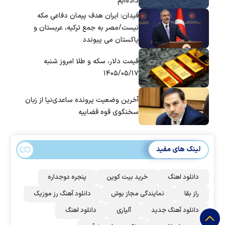
داده‌ایم
فیدان: ایران هدف پیمان دفاعی مکه
نیست/مصر به جمع ترکیه، عربستان و
پاکستان می پیوندد
قیمت دلار، سکه و طلا امروز شنبه
۱۴۰۵/۰۵/۱۷
آخرین وضعیت پرونده ساعدی‌نیا از زبان
سخنگوی قوه قضاییه
لینک های مفید
دانلود اهنگ
خرید بیت کوین
پنجره دوجداره
راز بقا
نمایندگی مجاز بوش
دانلود آهنگ رز‌ موزیک
دانلود آهنگ جدید
آلپاری
دانلود اهنگ