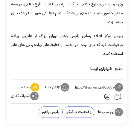
وی درباره اجرای طرح جناغی نیز گفت: پلیس با اجرای طرح جناغی، در همه
معابر حضور دارد تا عده ای از رانندگان نظم ترافیکی شهر را با زرنگ بازی
برهم نزنند.
رییس مرکز اطلاع رسانی پلیس راهور تهران بزرگ از عابرین پیاده
درخواست کرد که برای تردد امن حتما از خطوط عابر پیاده و پل های عابر
استفاده کنند.
منبع:
خبرگزاری ایسنا
گزارش خطا
پسندها:
۰
https://aftabnews.ir/003oV9
اشتراک گذاری
برچسب‌ها:
وضعیت ترافیکی
پلیس راهور