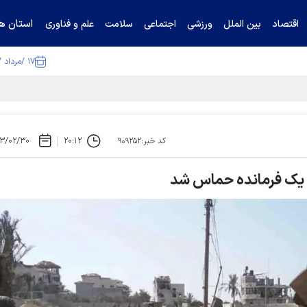
استان ها
اقتصاد
بین الملل
ورزشی
اجتماعی
سلامت
علم و فناوری
۱۷ /مرداد /۱۴۰۵
ا تکذیب کرد
۳/۰۲/۳۰
۲۰:۱۲
کد خبر:۹۰۹۲۵۲
 یک فرمانده حماس شد