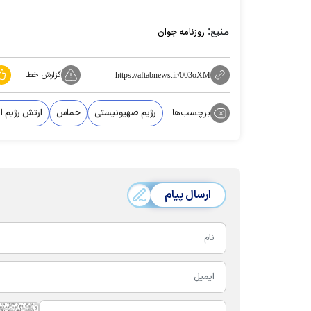
منبع:
روزنامه جوان
گزارش خطا
https://aftabnews.ir/003oXM
برچسب‌ها:
رژیم صهیونیستی
حماس
ارتش رژیم ا
ارسال پیام