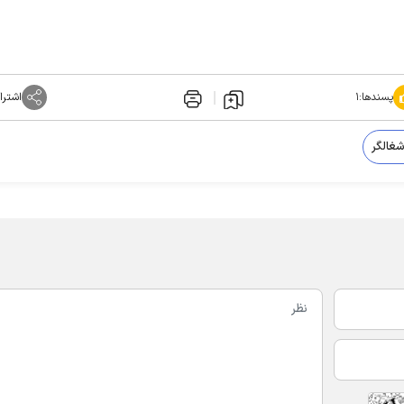
پسندها:
۱
اشترا
شغالگر