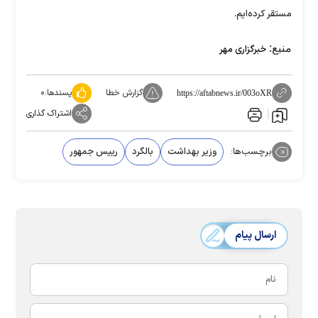
مستقر کرده‌ایم.
منبع:
خبرگزاری مهر
گزارش خطا
پسندها:
۰
https://aftabnews.ir/003oXR
اشتراک گذاری
برچسب‌ها:
وزیر بهداشت
بالگرد
رییس جمهور
ارسال پیام