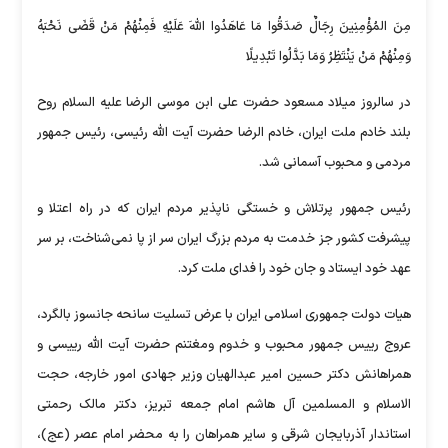
مِنَ المُؤْمِنِینَ رِجَالٌ صَدَقُوا مَا عَاهَدُوا اللهَ عَلَیْهِ فَمِنْهُمْ مَنْ قَضَی نَحْبَهُ
وَمِنْهُمْ مَنْ یَنْتَظِرُ وَمَا بَدَّلُوا تَبْدِیلًا
در سالروز میلاد مسعود حضرت علی ابن موسی الرضا علیه السلام روح
بلند خادم ملت ایران، خادم الرضا حضرت آیت الله رئیسی، رئیس جمهور
مردمی و محبوب آسمانی شد.
رئیس جمهور پرتلاش و خستگی ناپذیر مردم ایران که در راه اعتلا و
پیشرفت کشور جز خدمت به مردم بزرگ ایران سر از پا نمی‌شناخت، بر سر
عهد خود ایستاد و جان خود را فدای ملت کرد.
هیات دولت جمهوری اسلامی ایران با عرض تسلیت سانحه جانسوز بالگرد،
عروج رییس جمهور محبوب و خدوم ومغتنم حضرت آیت الله رییسی و
همراهانش دکتر حسین امیر عبدالهیان وزیر جهادی امور خارجه، حجت
الاسلام و المسلمین آل هاشم امام جمعه تبریز، دکتر مالک رحمتی
استاندار آذربایجان شرقی و سایر همراهان را به محضر امام عصر (عج)،