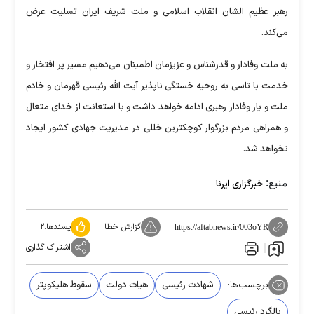
رهبر عظیم الشان انقلاب اسلامی و ملت شریف ایران تسلیت عرض
می‌کند.
به ملت وفادار و قدرشناس و عزیزمان اطمینان می‌دهیم مسیر پر افتخار و
خدمت با تاسی به روحیه خستگی ناپذیر آیت الله رئیسی قهرمان و خادم
ملت و یار وفادار رهبری ادامه خواهد داشت و با استعانت از خدای متعال
و همراهی مردم بزرگوار کوچکترین خللی در مدیریت جهادی کشور ایجاد
نخواهد شد.
منبع:
خبرگزاری ایرنا
گزارش خطا
پسندها:
۲
https://aftabnews.ir/003oYR
اشتراک گذاری
برچسب‌ها:
شهادت رئیسی
هیات دولت
سقوط هلیکوپتر
بالگرد رئیسی