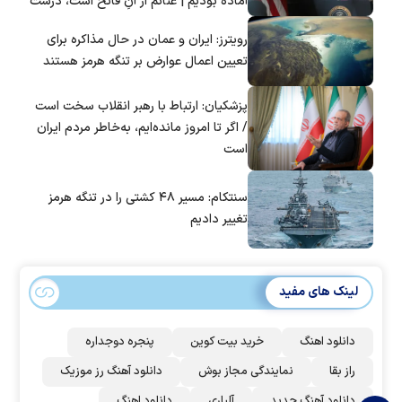
آماده بودیم | غنائم از آنِ فاتح است، درست
است؟
رویترز: ایران و عمان در حال مذاکره برای
تعیین اعمال عوارض بر تنگه هرمز هستند
پزشکیان: ارتباط با رهبر انقلاب سخت است
/ اگر تا امروز مانده‌ایم، به‌خاطر مردم ایران
است
سنتکام: مسیر ۴۸ کشتی را در تنگه هرمز
تغییر دادیم
لینک های مفید
دانلود اهنگ
خرید بیت کوین
پنجره دوجداره
راز بقا
نمایندگی مجاز بوش
دانلود آهنگ رز‌ موزیک
دانلود آهنگ جدید
آلپاری
دانلود اهنگ