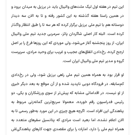
این تیم در هفته اول لیگ ملت‌های والیبال باید در برزیل به میدان برود و
در همین راستا هفته گذشته به این کشور رفته و تا به الان سه دیدار
دوستانه هم با تیم ملی برزیل برگزار کرده که هر سه تا را طبق انتظار واگذار
کرده است. البته کار اصلی شاگردان پائز، سرمربی جدید تیم ملی والیبال
ایران، از روز پنجشنبه آغاز می‌شود، ولی موردی که این روز‌ها فرع را بر اصل
ارجح کرده، رخ‌دادن اتفاق‌های عجیب و غریب برای وحید مرادی، سرپرست
گروه و مدیر تیم ملی والیبال ایران است.
او قرار بود به همراه همین تیم ملی راهی برزیل شود، ولی در رخ‌دادی
کم‌سابقه، در فرودگاه دوبی ناپدید شده و از آن موقع به بعد دیگر خبری
از او نیست. در اقداماتی مشابه که پیش‌تر از سوی ورزشکاران و یکی، دو
رئیس فدراسیون رقم خورده، معمولا سریع‌ترین گمانه‌زنی مربوط به
پناهندگی این افراد است. اگرچه هیچ چیزی در این مورد به‌طور رسمی تا به
الان اعلام نشده، اما بعید است مرادی که پتانسیل سفر‌های متعدد به
همراه تیم ملی را دارد، امارات را برای مقصدی جهت کار‌های پناهندگی‌اش