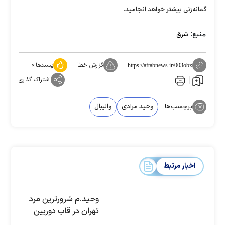
گمانه‌زنی بیشتر خواهد انجامید.
منبع:
شرق
گزارش خطا
پسندها:
۰
https://aftabnews.ir/003obx
اشتراک گذاری
برچسب‌ها:
وحید مرادی
والیبال
اخبار مرتبط
وحید.م شرورترین مرد
تهران در قاب دوربین