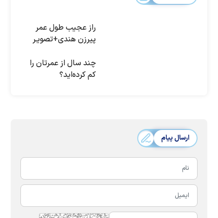
راز عجیب طول عمر
پیرزن هندی+تصویـر
چند سال از عمرتان را
كم كرده‌ايد؟
ارسال پیام