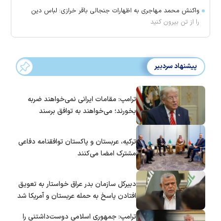
واکنش محمد مهاجری به اظهارات جنجالی باقر خرازی: لباس دین
را از تن بیرون کنید
پیشنهاد سردبیر
ترامپ: مقامات ایرانی نمی‌خواهند ضربه
بخورند؛ می‌خواهند به توافق برسند
ترکیه، عربستان و پاکستان توافقنامه دفاعی
مشترک امضا می‌کنند
دبیرکل سازمان بدر عراق خواستار به تعویق
افتادن پاسخ به حمله عربستان و آمریکا شد
ترامپ: جمهوری اسلامی دوست‌داشتنی را