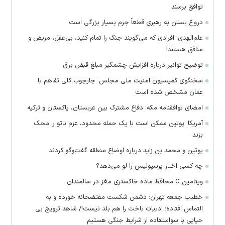
توافق برسند
دروغ بستن به رهبری قطعاً جرم بسیار بزرگی است
علم‌الهدی: افرادی که می‌گویند جنگ را تمام کنید، بی‌عقل، مریض و
منافق هستند!
توضیح توانیر درباره افزایش چشمگیر مبلغ قبض برق
سخنگوی کمیسیون امنیت ملی مجلس: چارچوب کلی تفاهم با
عمان مشخص شده است
امضای توافقنامه مکه؛ دفاع مشترک بین عربستان، پاکستان و ترکیه
آمریکا: پوتین ممکن است با یک حمله محدود، عزم ناتو را محک
بزند
پوتین و محمد بن زاید درباره اوضاع منطقه گفت‌وگو کردند
چه کسی اخبار پرسپولیس را لو می‌دهد؟
ویتامین C محافظ ماده خاکستری مغز در سالمندان
خطیب جمعه تهران: دشمن شکست مفتضحانه خورده و به
التماس افتاده؛ ادبیات باخت را هم بلد نیست!/ شاهد ترویج بی
حیایی با سواستفاده از شرایط جنگی هستیم