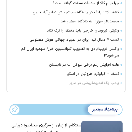
چرا تورم کالا از خدمات سبقت گرفته است؟
کشف لاشه پلنگ در پناهگاه حیات‌وحش عباس‌آباد نایین
محمدباقر خرازی به دادگاه احضار شد
ولایتی: نیرو‌های خارجی باید منطقه را ترک کنند
کسب ۴ مدال تیم ایران در المپیاد جهانی هوش مصنوعی
واکنش غریب‌آبادی به تصویب کنوانسیون خزر/ سهمیه ایران کم
می‌شود؟!
علت افزایش رقم برخی قبوض آب در تابستان
کشف ۳ کیلوگرم هروئین در اسکو
پلمب یک آبمیوه‌فروشی در تبریز
پیشنهاد سردبیر
سنتکام: از زمان از سرگیری محاصره دریایی