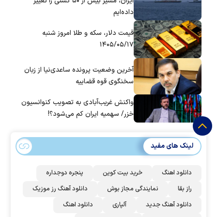
ایران، مسیر بیش از ۵۰ کشتی را تغییر
داده‌ایم
قیمت دلار، سکه و طلا امروز شنبه
۱۴۰۵/۰۵/۱۷
آخرین وضعیت پرونده ساعدی‌نیا از زبان
سخنگوی قوه قضاییه
واکنش غریب‌آبادی به تصویب کنوانسیون
خزر/ سهمیه ایران کم می‌شود؟!
لینک های مفید
دانلود اهنگ
خرید بیت کوین
پنجره دوجداره
راز بقا
نمایندگی مجاز بوش
دانلود آهنگ رز‌ موزیک
دانلود آهنگ جدید
آلپاری
دانلود اهنگ