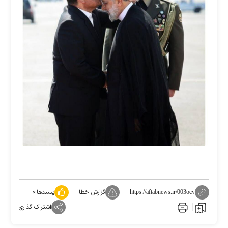
گزارش خطا
پسندها:
۰
https://aftabnews.ir/003ocy
اشتراک گذاری