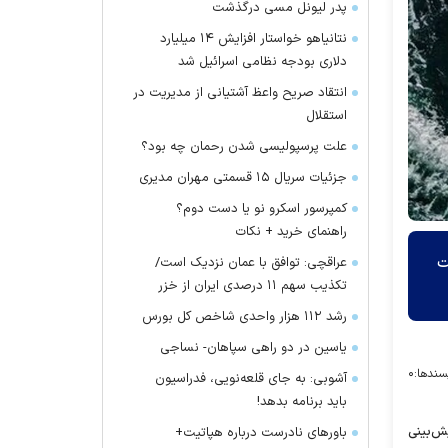
پدر لیونل مسی درگذشت
نتانیاهو خواستار افزایش ۱۴ میلیارد
دلاری بودجه نظامی اسرائیل شد
انتقاد صریح واعظ آشتیانی از مدیریت در
استقلال
علت پرسپولیسی شدن رحمان چه بود؟
جزئیات سریال ۱۵ قسمتی مهران مدیری
کمپرسور اسکرو نو یا دست دوم؟
راهنمای خرید + نکات
ت
عراقچی: توافق با عمان نزدیک است/
تکذیب سهم ۱۱ درصدی ایران از خزر
رشد ۱۱۲ هزار واحدی شاخص کل بورس
یاسین در دو راهی سپاهان- نساجی
سندها:
۰
آشوبی: به جای قلعه‌نویی، فدراسیون
باید برنامه بدهد!
ش‌بینی
باور‌های نادرست درباره هپاتیت+