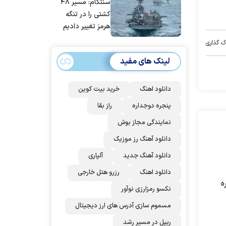
سنتکام: مسیر ۴۸
مردم ایران است
کشتی را در تنگه
هرمز تغییر دادیم
ک گذاری
لینک های مفید
دانلود اهنگ
خرید بیت کوین
پنجره دوجداره
راز بقا
نمایندگی مجاز بوش
دانلود آهنگ رز‌ موزیک
دانلود آهنگ جدید
آلپاری
دانلود اهنگ
رزرو هتل خارجی
ه
نکسو رمزارزی نوآور
مسموم سازی آدرس های ارز دیجیتال
ریپل در مسیر رشد