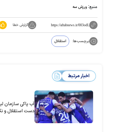
منبع:
ورزش سه
گزارش خطا
https://aftabnews.ir/003odL
برچسب‌ها:
استقلال
اخبار مرتبط
آب پاکی سازمان ل
دست استقلال و نک