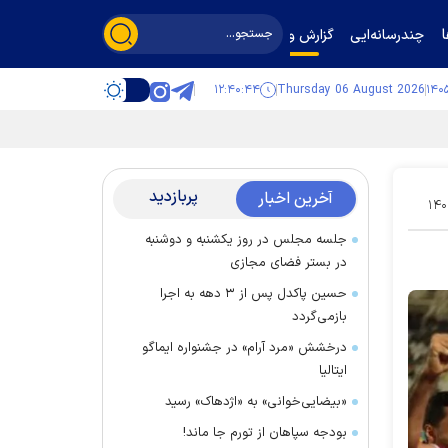
چندرسانه‌ایی
گزارش و گفت‌وگو
۱۲:۴۰:۴۵
Thursday 06 August 2026
پربازدید
آخرین اخبار
۱۴۰
جلسه مجلس در روز یکشنبه و دوشنبه
در بستر فضای مجازی
حسین پاکدل پس از ۳ دهه به اجرا
بازمی‌گردد
درخشش «مرد آرام» در جشنواره ایماگو
ایتالیا
«بیضایی‌خوانی» به «اژدهاک» رسید
بودجه سپاهان از تورم جا ماند!