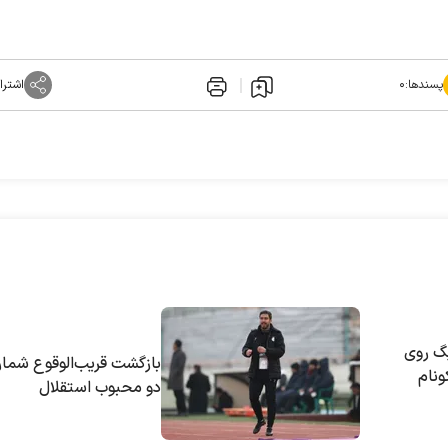
پسندها:
۰
اشترا
یگ روی
بازگشت قریب‌الوقوع شمار
ونام
دو محبوب استقلال