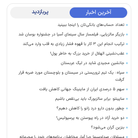
پربازدید
آخرین اخبار
تعداد حساب‌های بانکی‌تان را اینجا ببینید
بازیگر مالزیایی، فیلمساز سال سینمای آسیا در جشنواره بوسان شد
ترکیب انجام این ۳ کار با قهوه فشار زیادی به قلب وارد می‌کند
عقب‌نشینی الهلال از خرید بزرگ به خاطر پول!
جانشین مجیدی شاید در لیگ عربستان
سپاه:: یک تیم تروریستی در سیستان و بلوچستان مورد ضربه قرار
گرفت
سهم ۵ درصدی ایران از ماینینگ جهانی کاهش یافت
ساپینتو: برابر سالزبورگ باید بی‌نقص باشیم
چطور بدون دارو درد زانو را کاهش دهیم؟
دو خرید آزاد در راه پیوستن به پرسپولیس!
بنزین گران می‌شود؟
مسئولان صداوسیما چرا آمار مخاطبان برنامه‌های خود را محرمانه