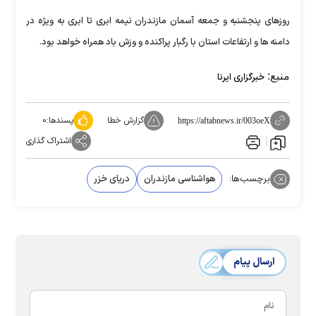
روزهای پنجشنبه و جمعه آسمان مازندران نیمه ابری تا ابری به ویژه در
دامنه ها و ارتفاعات استان با رگبار پراکنده و وزش باد همراه خواهد بود.
منبع:
خبرگزاری ایرنا
گزارش خطا
پسندها:
۰
https://aftabnews.ir/003oeX
اشتراک گذاری
برچسب‌ها:
هواشناسی مازندران
دریای خزر
ارسال پیام