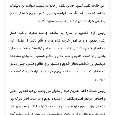
امور خارجه فقید کشور، ضمن تفقد از خانواده شهید، شهادت آن دیپلمات
مجاهد که همراه آیت‌الله سید ابراهیم رئیسی، رئیس‌جمهور خستگی‌ناپذیر
به فیض شهادت نائل شدند را تبریک و تسلیت گفت.
رئیس قوه قضاییه با اشاره به سانحه جانکاه سقوط بالگرد حامل
رئیس‌جمهور و وزیر امور خارجه کشورمان و تألم ناشی از فقدان این
مجاهدان خادم و انقلابی، گفت: ما سرمایه‌هایی گرانسنگ و شخصیت‌های
والایی را از دست دادیم و همه متأثر و متألم هستیم؛ اما وقتی مشاهده
می‌کنیم این شخصیت‌های خدوم و دلسوز برای نظام و کشور، چنین مزدی
نصیبشان شد و در نزد خداوند روزی می‌خورند، آرامش و سُکینه پیدا
می‌کنیم.
رئیس دستگاه قضا تصریح کرد: از سالیان دور وصفِ روحیه انقلابی، تدیّن
و اخلاص مرحوم امیرعبداللهیان را شنیده بودم و در مدت اخیر نیز که وی
متصدی وزارت امور خارجه بود، در جلسات مشترک با نگاه وسیع و رویکرد
خردمندانه و عاقلانه او در حوزه دیپلماسی و سیاست خارجی بیشتر آشنا