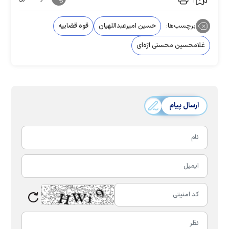
برچسب‌ها:
حسین امیرعبداللهیان
قوه قضاییه
غلامحسین محسنی اژه‌ای
ارسال پیام