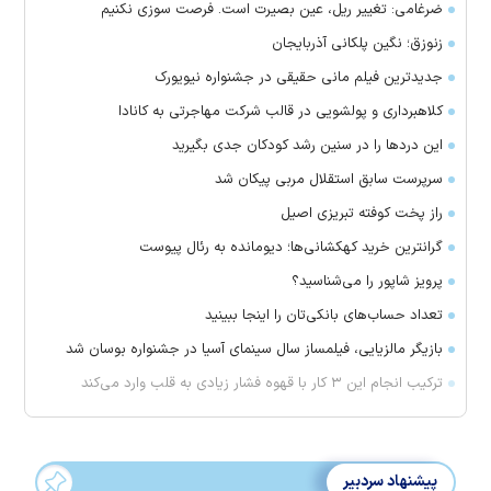
ضرغامی: تغییر ریل، عین بصیرت است. فرصت سوزی نکنیم
زنوزق؛ نگین پلکانی آذربایجان
جدیدترین فیلم مانی حقیقی در جشنواره نیویورک
کلاهبرداری و پولشویی در قالب شرکت مهاجرتی به کانادا
این درد‌ها را در سنین رشد کودکان جدی بگیرید
سرپرست سابق استقلال مربی پیکان شد
راز پخت کوفته تبریزی اصیل
گرانترین خرید کهکشانی‌ها؛ دیومانده به رئال پیوست
پرویز شاپور را می‌شناسید؟
تعداد حساب‌های بانکی‌تان را اینجا ببینید
بازیگر مالزیایی، فیلمساز سال سینمای آسیا در جشنواره بوسان شد
ترکیب انجام این ۳ کار با قهوه فشار زیادی به قلب وارد می‌کند
پیشنهاد سردبیر