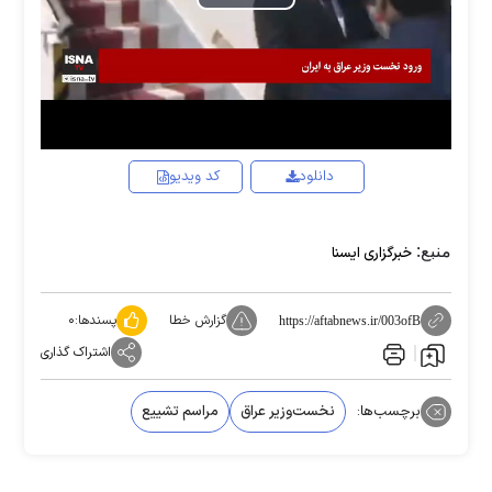
Play
Video
دانلود
کد ویدیو
منبع:
خبرگزاری ایسنا
گزارش خطا
پسندها:
۰
https://aftabnews.ir/003ofB
اشتراک گذاری
برچسب‌ها:
نخست‌وزیر عراق
مراسم تشییع