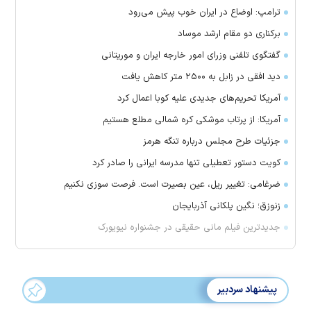
ترامپ: اوضاع در ایران خوب پیش می‌رود
برکناری دو مقام ارشد موساد
گفتگوی تلفنی وزرای امور خارجه ایران و موریتانی
دید افقی در زابل به ۲۵۰۰ متر کاهش یافت
آمریکا تحریم‌های جدیدی علیه کوبا اعمال کرد
آمریکا: از پرتاب موشکی کره شمالی مطلع هستیم
جزئیات طرح مجلس درباره تنگه هرمز
کویت دستور تعطیلی تنها مدرسه ایرانی را صادر کرد
ضرغامی: تغییر ریل، عین بصیرت است. فرصت سوزی نکنیم
زنوزق؛ نگین پلکانی آذربایجان
جدیدترین فیلم مانی حقیقی در جشنواره نیویورک
پیشنهاد سردبیر