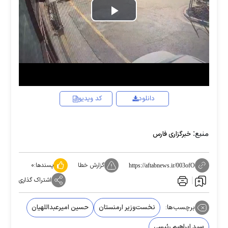
Play
Video
دانلود
کد ویدیو
منبع:
خبرگزاری فارس
گزارش خطا
پسندها:
۰
https://aftabnews.ir/003ofO
اشتراک گذاری
برچسب‌ها:
نخست‌وزیر ارمنستان
حسین امیرعبداللهیان
سید ابراهیم رئیسی