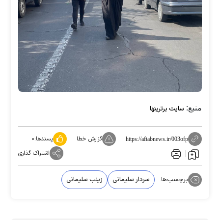
منبع:
سایت برترینها
گزارش خطا
پسندها:
۰
https://aftabnews.ir/003ofp
اشتراک گذاری
برچسب‌ها:
سردار سلیمانی
زینب سلیمانی