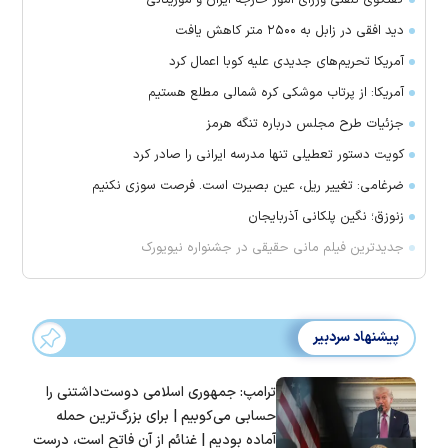
گفتگوی تلفنی وزرای امور خارجه ایران و موریتانی
دید افقی در زابل به ۲۵۰۰ متر کاهش یافت
آمریکا تحریم‌های جدیدی علیه کوبا اعمال کرد
آمریکا: از پرتاب موشکی کره شمالی مطلع هستیم
جزئیات طرح مجلس درباره تنگه هرمز
کویت دستور تعطیلی تنها مدرسه ایرانی را صادر کرد
ضرغامی: تغییر ریل، عین بصیرت است. فرصت سوزی نکنیم
زنوزق؛ نگین پلکانی آذربایجان
جدیدترین فیلم مانی حقیقی در جشنواره نیویورک
پیشنهاد سردبیر
ترامپ: جمهوری اسلامی دوست‌داشتنی را
حسابی می‌کوبیم | برای بزرگ‌ترین حمله
آماده بودیم | غنائم از آنِ فاتح است، درست