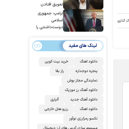
تعویق افتادن
پاسخ به حمله
ترامپ: جمهوری
عربستان و آمریکا
اسلامی
ک گذاری
شد
دوست‌داشتنی را
حسابی می‌کوبیم |
برای بزرگ‌ترین
لینک های مفید
حمله آماده بودیم
| غنائم از آنِ فاتح
است، درست
دانلود اهنگ
خرید بیت کوین
است؟
پنجره دوجداره
راز بقا
نمایندگی مجاز بوش
دانلود آهنگ رز‌ موزیک
دانلود آهنگ جدید
آلپاری
دانلود اهنگ
رزرو هتل خارجی
نکسو رمزارزی نوآور
مسموم سازی آدرس های ارز دیجیتال