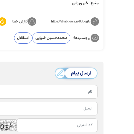
منبع:
خبر ورزشی
گزارش خطا
https://aftabnews.ir/003ogG
برچسب‌ها:
محمدحسین ضیایی
استقلال
ارسال پیام