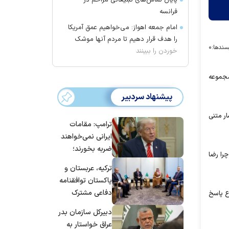
پایان تماس‌های تبلیغاتی مزاحم در
فرانسه
امام جمعه اهواز: می‌خواهیم عمق آمریکا
را هدف قرار دهیم تا مردم آنها موشک
سندها:
۰
خوردن را ببینند
مجموعه
پیشنهاد سردبیر
ار متنی
ترامپ: مقامات
ایرانی نمی‌خواهند
ضربه بخورند؛
را رضا
می‌خواهند به
ترکیه، عربستان و
توافق برسند
پاکستان توافقنامه
دفاعی مشترک
ع پاسخ
امضا می‌کنند
دبیرکل سازمان بدر
عراق خواستار به