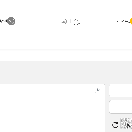
پسندها:
۰
اشترا