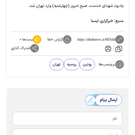
یادبود شهدای خدمت، صبح امروز (چهارشنبه) وارد تهران شد.
منبع:
خبرگزاری ایسنا
گزارش خطا
پسندها:
۰
https://aftabnews.ir/003ohl
اشتراک گذاری
برچسب‌ها:
پوتین
روسیه
تهران
ارسال پیام