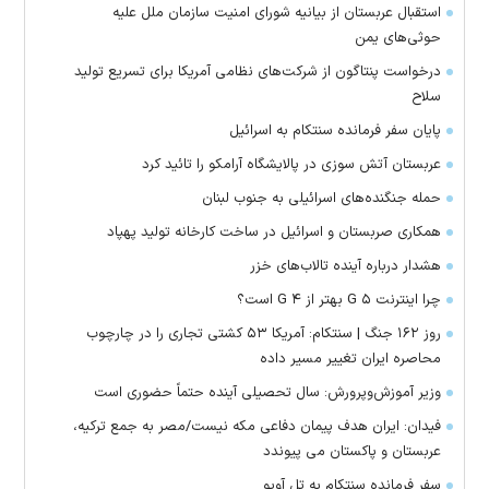
استقبال عربستان از بیانیه شورای امنیت سازمان ملل علیه
حوثی‌های یمن
درخواست پنتاگون از شرکت‌های نظامی آمریکا برای تسریع تولید
سلاح
پایان سفر فرمانده سنتکام به اسرائیل
عربستان آتش سوزی در پالایشگاه آرامکو را تائید کرد
حمله جنگنده‌های اسرائیلی به جنوب لبنان
همکاری صربستان و اسرائیل در ساخت کارخانه تولید پهپاد
هشدار درباره آینده تالاب‌های خزر
چرا اینترنت ۵ G بهتر از ۴ G است؟
روز ۱۶۲ جنگ | سنتکام: آمریکا ۵۳ کشتی تجاری را در چارچوب
محاصره ایران تغییر مسیر داده
وزیر آموزش‌وپرورش: سال تحصیلی آینده حتماً حضوری است
فیدان: ایران هدف پیمان دفاعی مکه نیست/مصر به جمع ترکیه،
عربستان و پاکستان می پیوندد
سفر فرمانده سنتکام به تل آویو