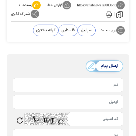
گزارش خطا
پسندها:
۰
https://aftabnews.ir/003ohu
اشتراک گذاری
برچسب‌ها:
اسراییل
فلسطین
کرانه باختری
ارسال پیام