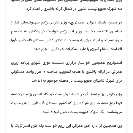
وزیر جنگ رژیم صهیونیستی، همچنین لغو دستورات سابق مبنی بر تخلیه
سه شهرک صهیونیست نشین در شمال کرانه باختری را اعلام کرد.
در همین راستا، «بزالل اسموتریچ» وزیر دارایی رژیم صهیونیستی نیز از
بنیامین نتانیاهو نخست وزیر این رژیم خواست در واکنش به تصمیم
نروژ، اسپانیا و ایرلند برای به رسمیت شناختن کشور مستقل فلسطین، فورا
اقدامات انتقام آمیزی را علیه تشکیلات خودگران انجام دهد.
اسموتریچ همچنین خواستار برگزاری نشست فوری شورای برنامه ریزی
عمرانی در کرانه باختری با هدف تصویب ساخت ۱۰ هزار واحد مسکونی
برای شهرک نشینان صهیونیست در منطقه موسوم به E ۱ شد.
وزیر دارایی رژیم اشغالگر در ادامه درخواست کرد کابینه این رژیم در جلسه
فردا پنج شنبه به ازای هر کشوری که کشور مستقل فلسطین را به رسمیت
می‌شناسد، یک شهرک صهیونیست نشین ایجاد شود.
وی همچنین از اداره امور عمرانی این رژیم خواست یک طرح استراتژیک با