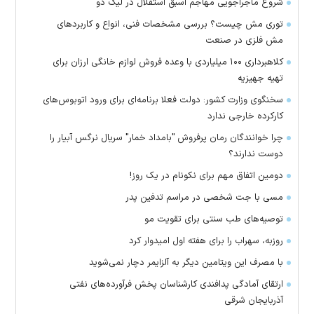
شروع ماجراجویی مهاجم اسبق استقلال در لیگ دو
توری مش چیست؟ بررسی مشخصات فنی، انواع و کاربردهای
مش فلزی در صنعت
کلاهبرداری ۱۰۰ میلیاردی با وعده فروش لوازم خانگی ارزان برای
تهیه جهیزیه
سخنگوی وزارت کشور: دولت فعلا برنامه‌ای برای ورود اتوبوس‌های
کارکرده خارجی ندارد
چرا خوانندگان رمان پرفروش "بامداد خمار" سریال نرگس آبیار را
دوست ندارند؟
دومین اتفاق مهم برای نکونام در یک روز!
مسی با جت شخصی در مراسم تدفین پدر
توصیه‌های طب سنتی برای تقویت مو
روزبه، سهراب را برای هفته اول امیدوار کرد
با مصرف این ویتامین دیگر به آلزایمر دچار نمی‌شوید
ارتقای آمادگی پدافندی کارشناسان پخش فرآورده‌های نفتی
آذربایجان شرقی