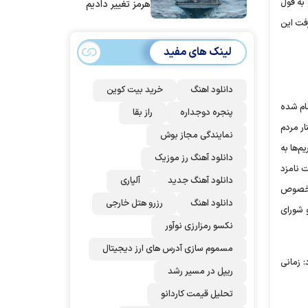
به قول
هرمز تغییر دادیم
فت این
لینک های مفید
دانلود اهنگ
خرید بیت کوین
مام شده
پنجره دوجداره
راز بقا
ر مردم
نمایندگی مجاز بوش
م‌ها به
دانلود آهنگ رز‌ موزیک
 نامزد
دانلود آهنگ جدید
آلپاری
درخصوص
دانلود اهنگ
رزرو هتل خارجی
 شورای
نکسو رمزارزی نوآور
مسموم سازی آدرس های ارز دیجیتال
 زمانی
ریپل در مسیر رشد
تحلیل قیمت کاردانو