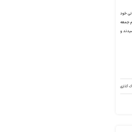
انی خود
م جمعه
یدند و
ک گذاری