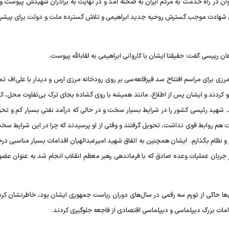
توان در راه خدمت به مردم ایران به صحنه آمد و در نهایت به برادران شهیدش پیوست و 
ین شهادت موجب گسترش روحیه جدید ابراهیمی و تلاش گسترده ملت و دولت برای پیشر
ن رییسی گفت: حقیقتا ایشان با کاروانی ابراهیمی به لقاءالله پیوست.
زی برای مراسم افتتاح سد قیزقلعه‌سی بر روی رودخانه مرزی ارس و دیدار با علی‌اف ت
کردند و ایشان پس از اطلاع، مانند همیشه با روی گشاده بجای ترک بی‌تفاوت محل، کنا
 شهید رئیسی کشور را در شرایط بسیار سخت و در حالی که درآمد نفتی بسیار کم و تحری
 هم روابط قوی نداشت، تحویل گرفتند و وقتی از او پرسیدند که چرا در این شرایط سخت
 و نظام بگذارم. ایشان همچنین به اتفاق شهید امیرعبدالهیان اقدامات بسیار مناسبی 
 جریان عملیات وعده صادق که با فرماندهی رهبر معظم انقلاب انجام شد به عنوان عضو
حاکی از تورم سه رقمی در سال‌های دوران ریاست جمهوری ایشان بود، خاطرنشان کرد:
قدامات بزرگ دیپلماسی و دیپلماسی اقتصادی از فاجعه جلوگیری کردند.