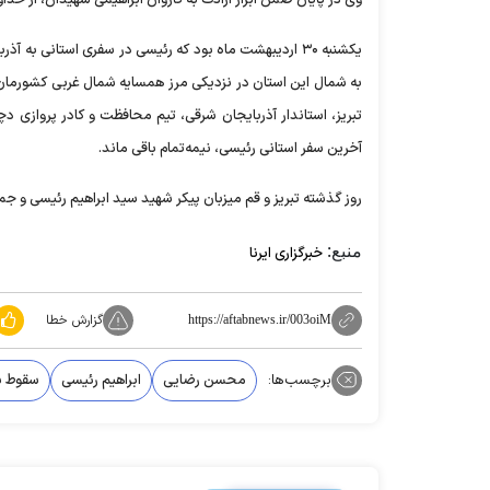
یکشنبه ۳۰ اردیبهشت ماه بود که رئیسی در سفری استانی ب
به شمال این استان در نزدیکی مرز همسایه شمال غربی کشورمان س
تبریز، استاندار آذربایجان شرقی، تیم محافظت و کادر پروازی د
آخرین سفر استانی رئیسی، نیمه‌تمام باقی ماند.
روز گذشته تبریز و قم میزبان پیکر شهید سید ابراهیم رئیسی و جم
منبع:
خبرگزاری ایرنا
گزارش خطا
https://aftabnews.ir/003oiM
برچسب‌ها:
محسن رضایی
ابراهیم رئیسی
سقوط با