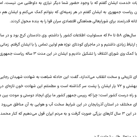
ابات خدمت ایشان گفتم که با وجود حضور شما دیگر نیازی به داوطلبی من نیست، اما
وان ریاست جمهوری به ایشان گفتم در هر زمینه‌ای که بتوانم کمک می‌کنم و ایشان هم 
ه قدرتمند برای شورایعالی هماهنگی اقتصادی سران قوا را به بنده محول کردند.
 ارتباط زیادی داشتیم و در ماجرای کودتای نوژه هم اولین تماس را با ایشان گرفتم. زمانی 
مجمع تشخیص مصلحت نظام بودم ارتباط ما بیشتر شد و بعد با کمک وی شورای ائتلاف را تشکیل دادیم و ایشان در
‌های تاریخی و سخت انقلاب می‌اندازد، گفت: این حادثه شباهت به شهادت شهیدان رجایی 
دارد و البته انقلاب اسلامی حوادث بزرگی همچون شهادت شهید بهشتی و ۷۲ یار ایشان را پشت سر گذاشته است و مطمئنم این شهادت خون تازه
 و راه درست کشور است؛ چرا که رییس جمهور کشور ما برای ایجاد دوستی و مودت بین د
ح‌های مختلف در استان آذربایجان در این شرایط سخت آب و هوایی به آن مناطق می‌رود و
خدمت جان می‌دهد. ما ضعف‌ها و نارسایی‌ها را قبول داریم، اما در این ۳ سال کار‌های بزرگی صورت گرفت و به مردم ایران قول می‌دهیم که کنا
اوند متعال طلب شهادت کرد.