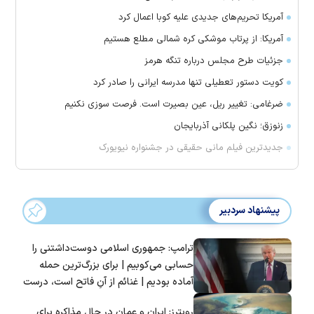
آمریکا تحریم‌های جدیدی علیه کوبا اعمال کرد
آمریکا: از پرتاب موشکی کره شمالی مطلع هستیم
جزئیات طرح مجلس درباره تنگه هرمز
کویت دستور تعطیلی تنها مدرسه ایرانی را صادر کرد
ضرغامی: تغییر ریل، عین بصیرت است. فرصت سوزی نکنیم
زنوزق؛ نگین پلکانی آذربایجان
جدیدترین فیلم مانی حقیقی در جشنواره نیویورک
پیشنهاد سردبیر
ترامپ: جمهوری اسلامی دوست‌داشتنی را
حسابی می‌کوبیم | برای بزرگ‌ترین حمله
آماده بودیم | غنائم از آنِ فاتح است، درست
است؟
رویترز: ایران و عمان در حال مذاکره برای