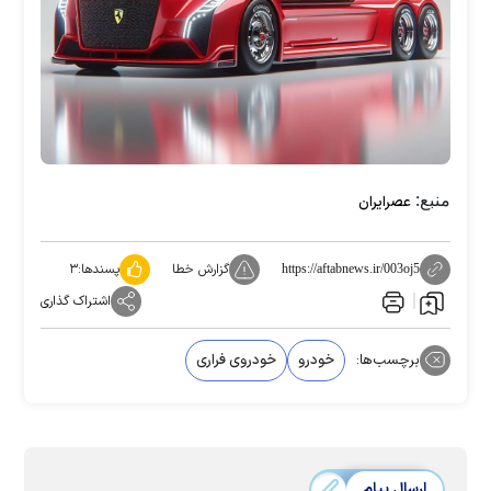
منبع:
عصرایران
گزارش خطا
پسندها:
۳
https://aftabnews.ir/003oj5
اشتراک گذاری
برچسب‌ها:
خودرو
خودروی فراری
ارسال پیام