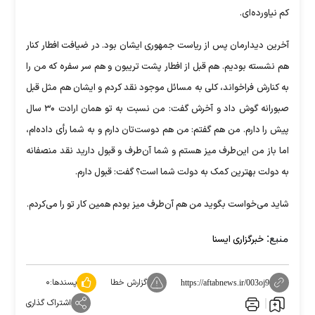
کم نیاورده‌ای.
آخرین دیدارمان پس از ریاست جمهوری ایشان بود. در ضیافت افطار کنار
هم نشسته بودیم. هم قبل از افطار پشت تریبون و هم سر سفره که من را
به کنارش فراخواند، کلی به مسائل موجود نقد کردم و ایشان هم مثل قبل
صبورانه گوش داد و آخرش گفت: من نسبت به تو همان ارادت ۳۰ سال
پیش را دارم. من هم گفتم: من هم دوست‌تان دارم و به شما رأی داده‌ام،
اما باز من این‌طرف میز هستم و شما آن‌طرف و قبول دارید نقد منصفانه
به دولت بهترین کمک به دولت شما است؟ گفت: قبول دارم.
شاید می‌خواست بگوید من هم آن‌طرف میز بودم همین کار تو را می‌کردم.
منبع:
خبرگزاری ایسنا
گزارش خطا
پسندها:
۰
https://aftabnews.ir/003oj9
اشتراک گذاری