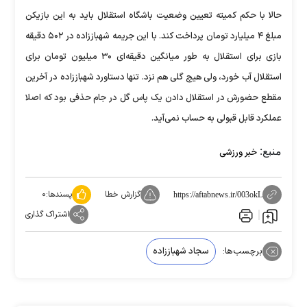
حالا با حکم کمیته تعیین وضعیت باشگاه استقلال باید به این بازیکن
مبلغ ۴ میلیارد تومان پرداخت کند. با این جریمه شهباززاده در ۵۰۲ دقیقه
بازی برای استقلال به طور میانگین دقیقه‌ای ۳۰ میلیون تومان برای
استقلال آب خورد، ولی هیچ گلی هم نزد. تنها دستاورد شهباززاده در آخرین
مقطع حضورش در استقلال دادن یک پاس گل در جام حذفی بود که اصلا
عملکرد قابل قبولی به حساب نمی‌آید.
منبع:
خبر ورزشی
گزارش خطا
پسندها:
۰
https://aftabnews.ir/003okL
اشتراک گذاری
برچسب‌ها:
سجاد شهباززاده