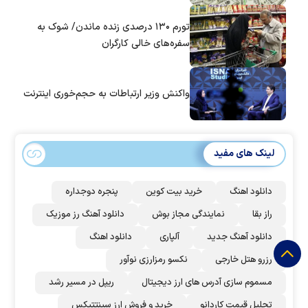
تورم ۱۳۰ درصدی زنده ماندن/ شوک به
سفره‌های خالی کارگران
واکنش وزیر ارتباطات به حجم‌خوری اینترنت
لینک های مفید
دانلود اهنگ
خرید بیت کوین
پنجره دوجداره
راز بقا
نمایندگی مجاز بوش
دانلود آهنگ رز‌ موزیک
دانلود آهنگ جدید
آلپاری
دانلود اهنگ
رزرو هتل خارجی
نکسو رمزارزی نوآور
مسموم سازی آدرس های ارز دیجیتال
ریپل در مسیر رشد
تحلیل قیمت کاردانو
خرید و فروش ارز سینتتیکس