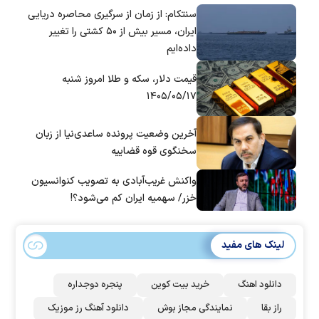
سنتکام: از زمان از سرگیری محاصره دریایی
ایران، مسیر بیش از ۵۰ کشتی را تغییر
داده‌ایم
قیمت دلار، سکه و طلا امروز شنبه
۱۴۰۵/۰۵/۱۷
آخرین وضعیت پرونده ساعدی‌نیا از زبان
سخنگوی قوه قضاییه
واکنش غریب‌آبادی به تصویب کنوانسیون
خزر/ سهمیه ایران کم می‌شود؟!
لینک های مفید
دانلود اهنگ
خرید بیت کوین
پنجره دوجداره
راز بقا
نمایندگی مجاز بوش
دانلود آهنگ رز‌ موزیک