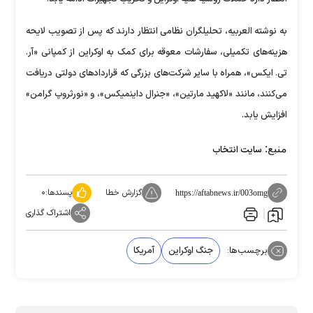
به نوشته العربیه، تحلیلگران نظامی انتظار دارند که پس از تصویب لایحه
هزینه‌های تکمیلی، سفارشات معوقه برای کمک به اوکراین از کمپانی «آر.
تی. ایکس»، همراه با سایر شرکت‌های بزرگی که قرارداد‌های دولتی دریافت
می‌کنند، مانند «لاکهید مارتین»، «جنرال داینمیکس»، و «نورثروپ گرامن»
افزایش یابد.
منبع:
سایت انتخاب
گزارش خطا
پسندها:
۰
https://aftabnews.ir/003omg
اشتراک گذاری
برچسب‌ها:
جنگ اوکراین
آمریکا