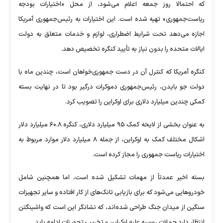
که احتمالا روز جمعه اعلام می‌شود، از محل «اختیارات بودجه
ریاست‌جمهوری» تهیه شده است. این اختیارات به رئیس‌جمهوری آمریکا
اجازه می‌دهد تحت شرایط اضطراری، لوازم و خدمات متعلق به دولت
ایالات متحده را بدون نیاز به تأیید کنگره تخصیص دهد.
کنگره آمریکا که کنترل آن در دست جمهوری‌خواهان است، چندین ماه با
دولت جو بایدن، رئیس‌جمهوری دموکرات درگیر بود تا در نهایت بسته
کمکی چندین میلیارد دلاری برای اوکراین را تصویب کرد.
به عنوان بخشی از لایحه کمک ۹۵ میلیارد دلاری، کنگره ۶۰.۸ میلیارد دلار
اشکال مختلف کمک به اوکراین، از جمله ۸ میلیارد دلار موارد مربوط به
اختیارات ریاست جمهوری را مجاز کرده است.
بسته اخیر عمدتاً از مهمات تشکیل شده است، اما همچنین شامل
خودرو‌هایی می‌شود که برای بازیابی تانک‌های از کار افتاده و سایر تجهیزات
سنگین از میدان جنگ طراحی شده‌اند، که نشانگر این است که واشینگتن
انتظار دارد حملات روسیه علیه اوکراین و تخریب تجهیزات ادامه یابد.