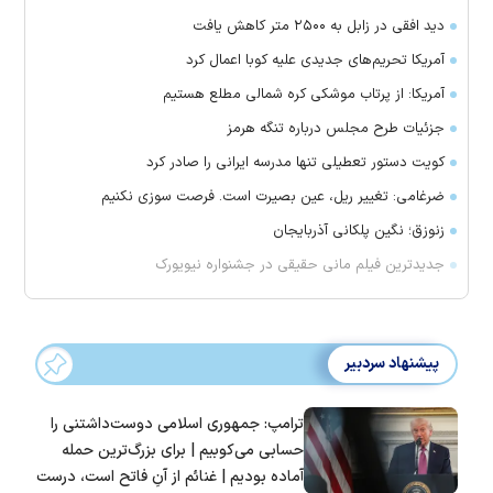
دید افقی در زابل به ۲۵۰۰ متر کاهش یافت
آمریکا تحریم‌های جدیدی علیه کوبا اعمال کرد
آمریکا: از پرتاب موشکی کره شمالی مطلع هستیم
جزئیات طرح مجلس درباره تنگه هرمز
کویت دستور تعطیلی تنها مدرسه ایرانی را صادر کرد
ضرغامی: تغییر ریل، عین بصیرت است. فرصت سوزی نکنیم
زنوزق؛ نگین پلکانی آذربایجان
جدیدترین فیلم مانی حقیقی در جشنواره نیویورک
پیشنهاد سردبیر
ترامپ: جمهوری اسلامی دوست‌داشتنی را
حسابی می‌کوبیم | برای بزرگ‌ترین حمله
آماده بودیم | غنائم از آنِ فاتح است، درست