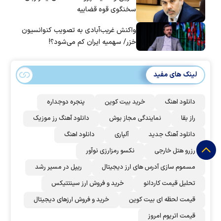
سخنگوی قوه قضاییه
واکنش غریب‌آبادی به تصویب کنوانسیون
خزر/ سهمیه ایران کم می‌شود؟!
لینک های مفید
دانلود اهنگ
خرید بیت کوین
پنجره دوجداره
راز بقا
نمایندگی مجاز بوش
دانلود آهنگ رز‌ موزیک
دانلود آهنگ جدید
آلپاری
دانلود اهنگ
رزرو هتل خارجی
نکسو رمزارزی نوآور
مسموم سازی آدرس های ارز دیجیتال
ریپل در مسیر رشد
تحلیل قیمت کاردانو
خرید و فروش ارز سینتتیکس
قیمت لحظه ای بیت کوین
خرید و فروش ارزهای دیجیتال
قیمت اتریوم امروز