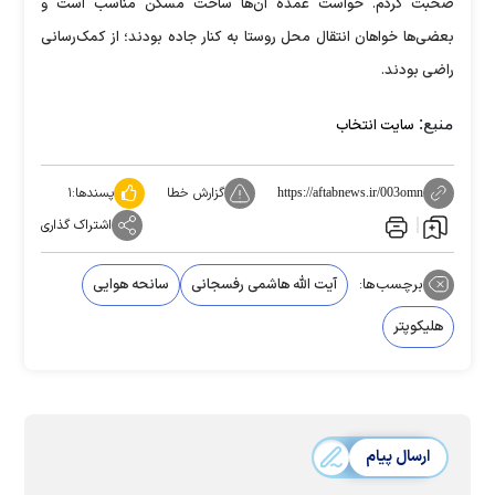
صحبت کردم. خواست عمده آن‌ها ساخت مسکن مناسب است و
بعضى‌ها خواهان انتقال محل روستا به کنار جاده بودند؛ از کمک‌رسانى
راضى بودند.
منبع:
سایت انتخاب
گزارش خطا
پسندها:
۱
https://aftabnews.ir/003omn
اشتراک گذاری
برچسب‌ها:
آیت الله هاشمی رفسجانی
سانحه هوایی
هلیکوپتر
ارسال پیام