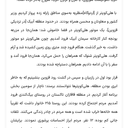
با هلی‌کوپتر از [اردوگاه]منظریه به‌سوى مناطق زلزله زده پرواز کردیم. وزیر
کشور و معاونان و محسن همراه بودند. در حدود منطقه آبیک [در نزدیکی
قزوین]، یک موتور هلی‌کوپتر در فضا خاموش شد؛ همان‌جا در مزرعه
یونجه کنار کارخانه سیمان آبیک فرود آمدیم. چون هلی‌کوپتر دو موتور
داشت، به خیر گذشت. هنگام فرود چند مترى روى زمین کشیده شد و آرام
گرفت. هلى‌کوپتر شنوک که همراهان را حمل مى‌کرد، همان‌جا فرود آمد و
سفر را با آن ادامه دادیم. همراهان دستپاچه شده بودند.
قرار بود اول در رازبیان و سپس در گشت رود قزوین بنشینیم که به خاطر
ابرى بودن منطقه، هلى‌کوپتر‌ها نتوانستند برسند؛ ناچار از سومین بخش
برنامه آغاز کردیم. در منطقه قاقازان تاکستان در روستاى بیگ‌کندى فرود
آمدیم. مردم اجتماع کرده بودند. این روستا ۲۱۵ خانوار داشت که تقریباً
همه خانه‌ها خراب شده است و همه مردم در چادر زندگى مى‌کنند. تلفات
جانی کم بوده: ۱۲ نفر. مردم ابراز احساسات پرشورى نمودند. برایشان