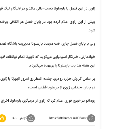
ژاوی در این فصل با بارسلونا دست خالی ماند و در لالیگا و لیگ قه
پیش از این ژاوی اعلام کرده بود در پایان فصل هر اتفاقی بیافتد
شود.
ولی با پایان فصل جاری افت مجدد بارسلونا مدیریت باشگاه تصمیم 
خوانمارتی، خبرنگار اسپانیایی می‌گوید که لاپورتا تمام توافقات ل
این هفته هدایت بارسلونا را برعهده می‌گیرد».
بر اساس گزارش جرارد رومرو، جلسه اضطراری امروز لاپورتا با ژ
در پایان «جدایی ژاوی از بارسلونا قطعی است».
رومانو در خبری فوری اعلام کرد که ژاوی از مربیگری بارسلونا اخرا
گزارش خطا
https://aftabnews.ir/003omu