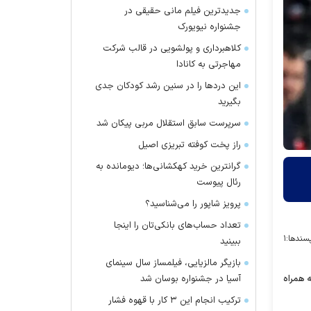
جدیدترین فیلم مانی حقیقی در
جشنواره نیویورک
کلاهبرداری و پولشویی در قالب شرکت
مهاجرتی به کانادا
این درد‌ها را در سنین رشد کودکان جدی
بگیرید
سرپرست سابق استقلال مربی پیکان شد
راز پخت کوفته تبریزی اصیل
گرانترین خرید کهکشانی‌ها؛ دیومانده به
رئال پیوست
پرویز شاپور را می‌شناسید؟
تعداد حساب‌های بانکی‌تان را اینجا
سندها:
۱
ببینید
بازیگر مالزیایی، فیلمساز سال سینمای
ه همراه
آسیا در جشنواره بوسان شد
ترکیب انجام این ۳ کار با قهوه فشار