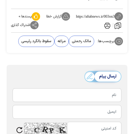
گزارش خطا
پسندها:
۰
https://aftabnews.ir/003on3
اشتراک گذاری
برچسب‌ها:
مالک رحمتی
مراغه
سقوط بالگرد رئیسی
ارسال پیام