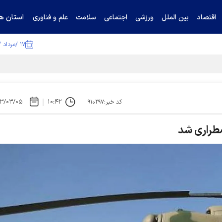
استان ها
اقتصاد
بین الملل
ورزشی
اجتماعی
سلامت
علم و فناوری
۱۷ /مرداد /۱۴۰۵
ا تکذیب کرد
۳/۰۳/۰۵
۱۰:۴۲
کد خبر:۹۱۰۲۹۷
ضطراری شد