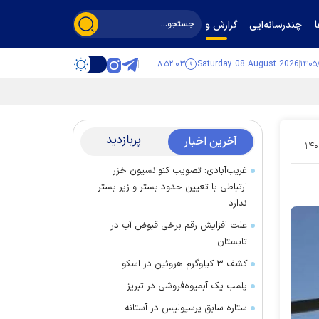
چندرسانه‌ایی
گزارش و گفت‌وگو
۸:۵۲:۰۴
Saturday 08 August 2026
پربازدید
آخرین اخبار
۱۴۰
غریب‌آبادی: تصویب کنوانسیون خزر
ارتباطی با تعیین حدود بستر و زیر بستر
ندارد
علت افزایش رقم برخی قبوض آب در
تابستان
کشف ۳ کیلوگرم هروئین در اسکو
پلمب یک آبمیوه‌فروشی در تبریز
ستاره سابق پرسپولیس در آستانه