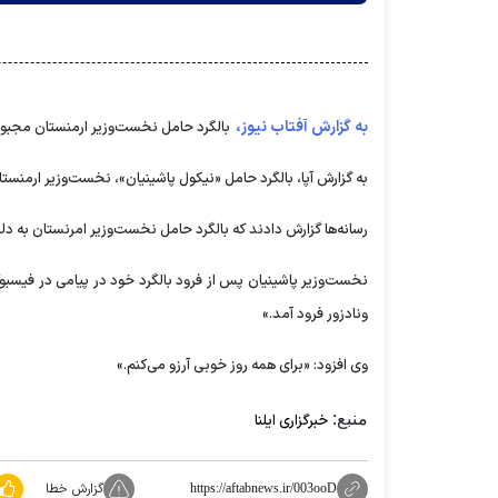
به گزارش آفتاب نیوز،
بالگرد حامل نخست‌وزیر ارمنستان مجبور
به گزارش آپا، بالگرد حامل «نیکول پاشینیان»، نخست‌وزیر ارمنست
رسانه‌ها گزارش دادند که بالگرد حامل نخست‌وزیر امرنستان به د
نخست‌وزیر پاشینیان پس از فرود بالگرد خود در پیامی در فیسب
ونادزور فرود آمد.»
وی افزود: «برای همه روز خوبی آرزو می‌کنم.»
منبع:
خبرگزاری ایلنا
گزارش خطا
https://aftabnews.ir/003ooD