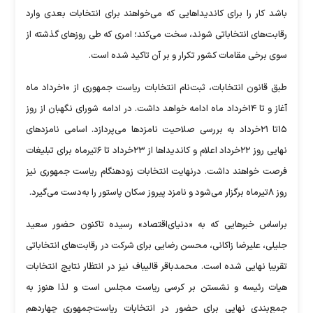
باشد کار را برای کاندیداهایی که می‌خواهند برای انتخابات بعدی وارد
رقابت‌های انتخاباتی شوند، سخت می‌کند؛ امری که طی روزهای گذشته از
سوی برخی مقامات کشور تکرار و بر آن تاکید شده است.
طبق قانون انتخابات، ثبت‌نام انتخابات ریاست جمهوری از ۱۰خرداد ماه
آغاز و تا ۱۴خرداد ماه ادامه خواهد داشت. در ادامه شورای نگهبان از روز
۱۵تا ۲۱خرداد به بررسی صلاحیت نامزدها می‌پردازد. اسامی نامزدهای
نهایی روز ۲۲خرداد اعلام و کاندیداها از ۲۳خرداد تا ۶تیرماه برای تبلیغات
فرصت خواهند داشت. درنهایت انتخابات زودهنگام ریاست جمهوری نیز
روز ۸تیرماه برگزار می‌شود و نامزد پیروز سکان پاستور را به‌دست می‌گیرد.
براساس خبرهایی که به «دنیای‌اقتصاد» رسیده تاکنون حضور سعید
جلیلی، علیرضا زاکانی، محسن رضایی برای شرکت در رقابت‌های انتخاباتی
تقریبا نهایی شده است. محمدباقر قالیباف نیز در انتظار نتایج انتخابات
هیات رئیسه و نشستن بر کرسی ریاست مجلس است و لذا هنوز به
جمع‌بندی نهایی برای حضور در انتخابات ریاست‌جمهوری چهاردهم