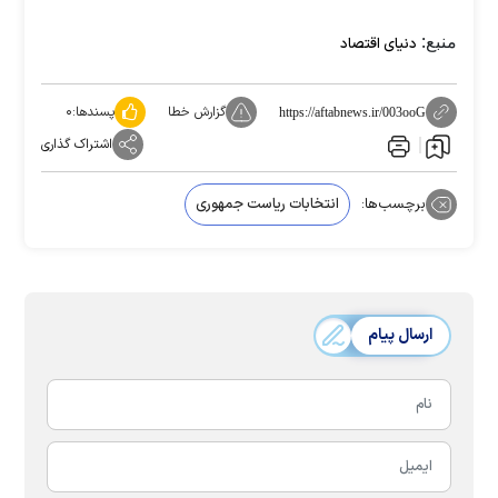
منبع:
دنیای اقتصاد
گزارش خطا
پسندها:
۰
https://aftabnews.ir/003ooG
اشتراک گذاری
برچسب‌ها:
انتخابات ریاست جمهوری
ارسال پیام