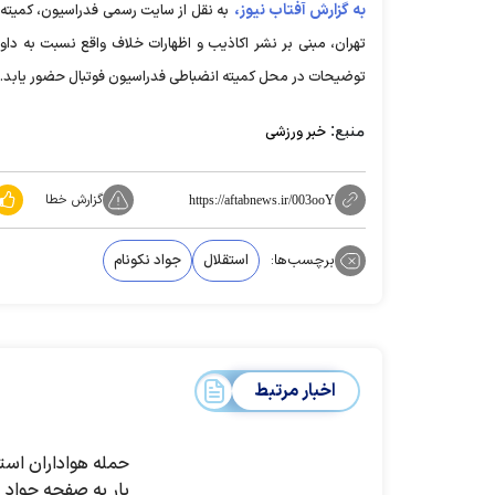
به گزارش آفتاب نیوز،
به نقل از سایت رسمی فدراسیون، کمیته ا
تهران، مبنی بر نشر اکاذیب و اظهارات خلاف واقع نسبت به داو
توضیحات در محل کمیته انضباطی فدراسیون فوتبال حضور یابد.
منبع:
خبر ورزشی
گزارش خطا
https://aftabnews.ir/003ooY
برچسب‌ها:
استقلال
جواد نکونام
اخبار مرتبط
حمله هواداران است
بار به صفحه جواد