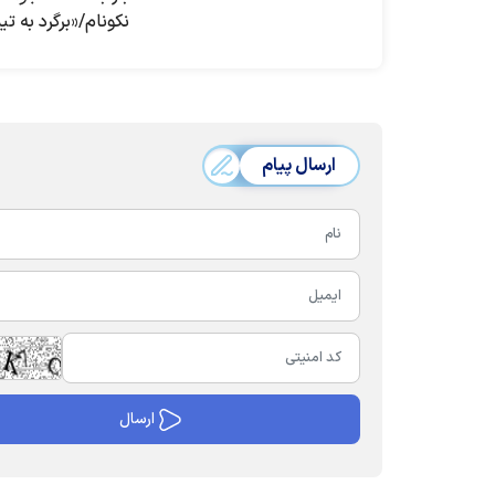
نکونام/«برگرد به ت
ارسال پیام