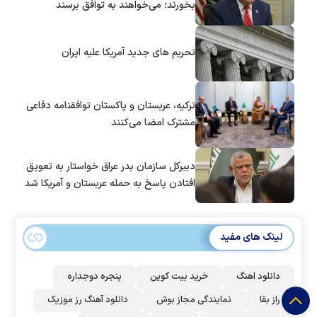
بخورند؛ می‌خواهند به توافق برسند
تحریم های جدید آمریکا علیه ایران
ترکیه، عربستان و پاکستان توافقنامه دفاعی
مشترک امضا می‌کنند
دبیرکل سازمان بدر عراق خواستار به تعویق
افتادن پاسخ به حمله عربستان و آمریکا شد
لینک های مفید
دانلود اهنگ
خرید بیت کوین
پنجره دوجداره
راز بقا
نمایندگی مجاز بوش
دانلود آهنگ رز‌ موزیک