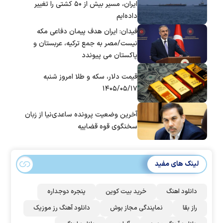
ایران، مسیر بیش از ۵۰ کشتی را تغییر
داده‌ایم
فیدان: ایران هدف پیمان دفاعی مکه
نیست/مصر به جمع ترکیه، عربستان و
پاکستان می پیوندد
قیمت دلار، سکه و طلا امروز شنبه
۱۴۰۵/۰۵/۱۷
آخرین وضعیت پرونده ساعدی‌نیا از زبان
سخنگوی قوه قضاییه
لینک های مفید
دانلود اهنگ
خرید بیت کوین
پنجره دوجداره
راز بقا
نمایندگی مجاز بوش
دانلود آهنگ رز‌ موزیک