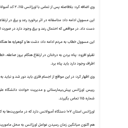
وی اضافه کرد: بلافاصله پس از تماس با اورژانس ۱۱۵، ۲ کد آمبولانس از پایگاه های اسفناج و ایده لو به محل اعزام شدند.
دست داد. در مواقعی که احتمال رعد و برق وجود دارد در صورت ام
این مسوول خطاب به مردم ادامه داد: دشت ها و کوهپایه ها هنگام و
تقیلو افزود: پناه بردن به درختان در ارتفاع هنگام بروز صاعقه، خ
اطراف وجود دارد باید پناه برد.
وی اظهار کرد: در این مواقع از اجسام فلزی باید دور شد و نباید به
رییس اورژانس پیش‌بیمارستانی و مدیریت حوادث دانشگاه عل
شماره ۱۱۵ تماس بگیرند.
اورژانس استان ۱۰۷ دستگاه آمبولانس دارد که در ماموریت‌ها به کارگیری می‌شود.
هم اکنون میانگین زمان رسیدن عوامل اورژانس به محل ماموریت