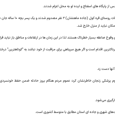
این مسوول ادامه داد: متاسفانه در اثر برخورد رعد و برق در ارتفاعات روستای قره کول (جاده 
کان نباید از منزل خارج شد.
قوع صاعقه بسیار خطرناک هستند لذا در این زمان ها در ارتفاعات و مناطق باز نباید قرا
طرناکترین اقدام است و اگر هیچ سرپناهی برای مراقبت از خود نباشد به "کوتاهترین" درخت
 آنها دست زد.
وم پزشکی زنجان خاطرنشان کرد: عموم مردم هنگام بروز حادثه ضمن حفظ خونسردی 
‌های شهری و جاده ای استان مطابق با متوسط کشوری است.