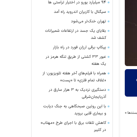
۹۴ میلیارد یورو در اختیار تراستی ها
سیگنال با کاربران اندروید راه آمد
تهران خنک‌تر می‌شود
بقایای یک جسد در ارتفاعات شمیرانات
کشف شد
پیکاپ برقی ارزان فورد در راه بازار
عبور ۳۳ کشتی از طریق تنگه هرمز در
یک هفته
همراه با فیلم‌های آخر هفته تلویزیون؛ از
«غلاف تمام فلزی» تا «پست»
دستگیری نزدیک به ۳ هزار سارق در
آذربایجان‌شرقی
با این روتین صبحگاهی به جنگ دیابت
سندها:
۰
و بیماری قلبی بروید
کاهش تلفات برق با اجرای طرح «مهتاب»
در کلیبر