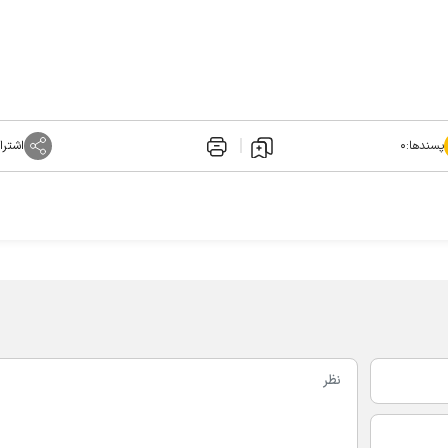
پسندها:
۰
اشترا