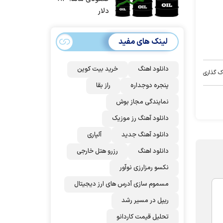
حمله آماده بودیم
دلار
| غنائم از آنِ فاتح
است، درست
لینک های مفید
است؟
دانلود اهنگ
خرید بیت کوین
ک گذاری
پنجره دوجداره
راز بقا
نمایندگی مجاز بوش
دانلود آهنگ رز‌ موزیک
دانلود آهنگ جدید
آلپاری
دانلود اهنگ
رزرو هتل خارجی
نکسو رمزارزی نوآور
مسموم سازی آدرس های ارز دیجیتال
ریپل در مسیر رشد
تحلیل قیمت کاردانو