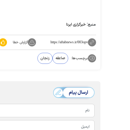
منبع:
خبرگزاری ایرنا
گزارش خطا
https://aftabnews.ir/003opv
برچسب‌ها:
صاعقه
زنجان
ارسال پیام