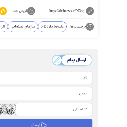
گزارش خطا
https://aftabnews.ir/003oq1
برچسب‌ها:
علیرضا داودنژاد
سازمان سینمایی
اکرا
ارسال پیام