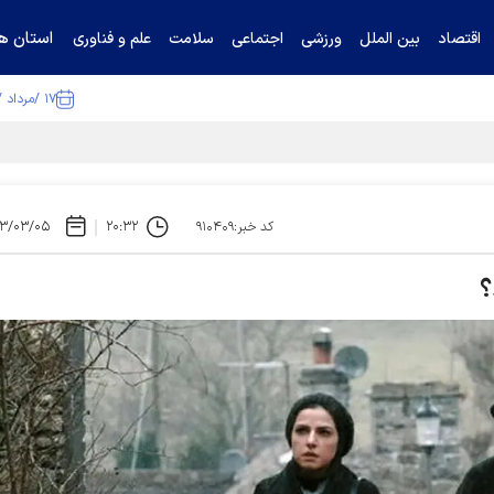
استان ها
اقتصاد
بین الملل
ورزشی
اجتماعی
سلامت
علم و فناوری
۱۷ /مرداد /۱۴۰۵
ا تکذیب کرد
۳/۰۳/۰۵
۲۰:۳۲
کد خبر:۹۱۰۴۰۹
؟