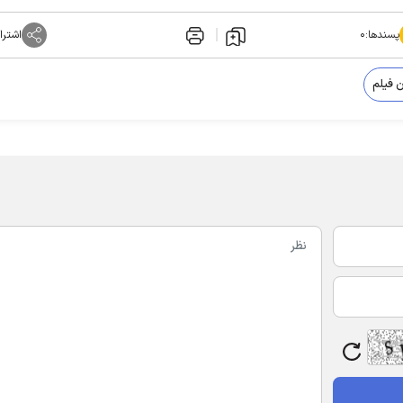
پسندها:
۰
اشترا
ن فیلم