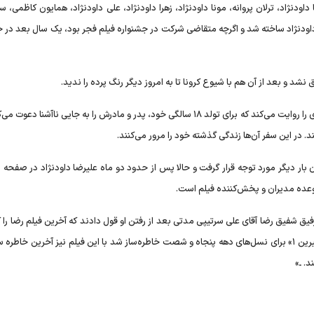
زنده‌یاد رضا داودنژاد، ترلان پروانه، مونا داودنژاد، زهرا داودنژاد، علی داودنژاد، همایون کاظمی، سا
د سال ۱۳۹۷ به کارگردانی علیرضا داودنژاد ساخته شد و اگرچه متقاضی شرکت در جشنواره فیلم فجر بود، یک سال بعد د
«مصائب شیرین ۲» در ادامه قسمت اول این فیلم، داستان دختری را روایت می‌کند که برای تولد ۱۸ سالگی خود، پدر و مادرش را به جایی ناآشن
د. در این سفر آن‌ها زندگی گذشته خود را مرور می‌کنند.
ن بار دیگر مورد توجه قرار گرفت و حالا پس از حدود دو ماه علیرضا داودنژاد در صفح
و وعده مدیران و پخش‌کننده فیلم است.
ق شفیق رضا آقای علی سرتیپی مدتی بعد از رفتن او قول دادند که آخرین فیلم رضا را 
بهترین بازیگری او هم باشد اکران کنند و همچنان که «مصائب شیرین ۱» برای نسل‌های دهه پنجاه و شصت خاطره‌ساز شد با این فیلم نیز آخرین خ
د. ـ»