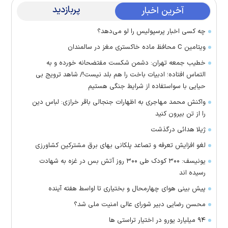
پربازدید
آخرین اخبار
چه کسی اخبار پرسپولیس را لو می‌دهد؟
ویتامین C محافظ ماده خاکستری مغز در سالمندان
خطیب جمعه تهران: دشمن شکست مفتضحانه خورده و به
التماس افتاده؛ ادبیات باخت را هم بلد نیست!/ شاهد ترویج بی
حیایی با سواستفاده از شرایط جنگی هستیم
واکنش محمد مهاجری به اظهارات جنجالی باقر خرازی: لباس دین
را از تن بیرون کنید
ژیلا هدائی درگذشت
لغو افزایش تعرفه و تصاعد پلکانی بهای برق مشترکین کشاورزی
یونیسف: ۳۰۰ کودک طی ۳۰۰ روز آتش بس در غزه به شهادت
رسیده اند
پیش بینی هوای چهارمحال و بختیاری تا اواسط هفته آینده
محسن رضایی دبیر شورای عالی امنیت ملی شد؟
۹۴ میلیارد یورو در اختیار تراستی ها