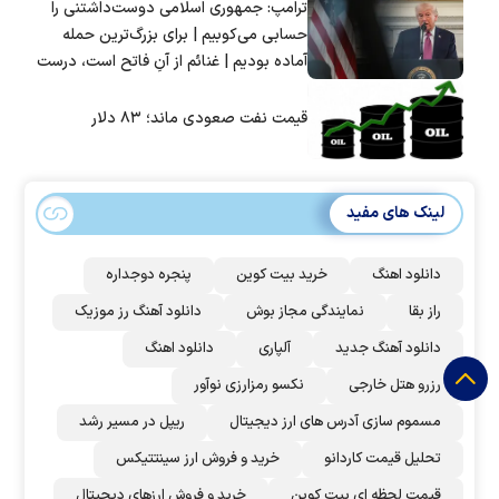
ترامپ: جمهوری اسلامی دوست‌داشتنی را
حسابی می‌کوبیم | برای بزرگ‌ترین حمله
آماده بودیم | غنائم از آنِ فاتح است، درست
است؟
قیمت نفت صعودی ماند؛ ۸۳ دلار
لینک های مفید
دانلود اهنگ
خرید بیت کوین
پنجره دوجداره
راز بقا
نمایندگی مجاز بوش
دانلود آهنگ رز‌ موزیک
دانلود آهنگ جدید
آلپاری
دانلود اهنگ
رزرو هتل خارجی
نکسو رمزارزی نوآور
مسموم سازی آدرس های ارز دیجیتال
ریپل در مسیر رشد
تحلیل قیمت کاردانو
خرید و فروش ارز سینتتیکس
قیمت لحظه ای بیت کوین
خرید و فروش ارزهای دیجیتال