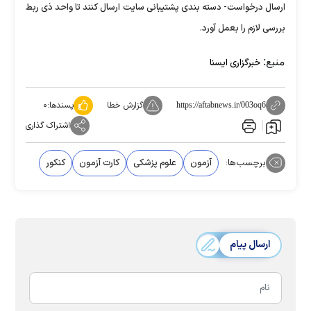
ارسال درخواست- دسته بندی پشتیبانی سایت ارسال کنند تا واحد ذی ربط
بررسی لازم را بعمل آورد.
منبع:
خبرگزاری ایسنا
گزارش خطا
پسندها:
۰
https://aftabnews.ir/003oq6
اشتراک گذاری
برچسب‌ها:
آزمون
علوم پزشکی
کارت آزمون
کنکور
ارسال پیام