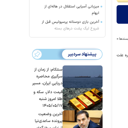
میزبانی آسیایی استقلال در هاله‌ای از
ابهام
آخرین بازی دوستانه پرسپولیس قبل از
شروع لیگ پشت در‌های بسته
سندها:
۰
پیشنهاد سردبیر
ره علت
سنتکام: از زمان از
سرگیری محاصره
دریایی ایران، مسیر
بیش از ۵۰ کشتی را
قیمت دلار، سکه و
تغییر داده‌ایم
طلا امروز شنبه
۱۴۰۵/۰۵/۱۷
آخرین وضعیت
پرونده ساعدی‌نیا
از زبان سخنگوی