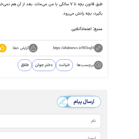
طبق قانون بچه تا ۷ سالگی با من می‌ماند. بعد از
بگیرد، بچه یادش می‌رود.
منبع:
اعتمادآنلاین
گزارش خطا
https://aftabnews.ir/003oqH
برچسب‌ها:
خیانت
دختر جوان
طلاق
ارسال پیام