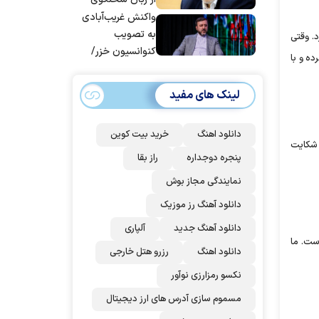
قوه قضاییه
واکنش غریب‌آبادی
به تصویب
ی‌کرد. وقتی
کنوانسیون خزر/
ه و با
سهمیه ایران کم
می‌شود؟!
لینک های مفید
دانلود اهنگ
خرید بیت کوین
 شکایت
پنجره دوجداره
راز بقا
نمایندگی مجاز بوش
دانلود آهنگ رز‌ موزیک
دانلود آهنگ جدید
آلپاری
است. ما
دانلود اهنگ
رزرو هتل خارجی
نکسو رمزارزی نوآور
مسموم سازی آدرس های ارز دیجیتال