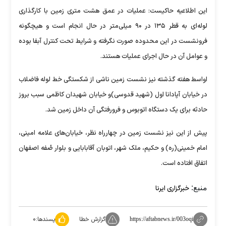
این اطلاعیه حاکیست: عملیات در عمق هشت‌ متری زمین با کارگذاری
لوله‌ای به قطر ۱۳۵ در ۹۰ میلی‌متر در حال انجام است و هیچگونه
فرونشست در این محدوده صورت نگرفته و شرایط تحت کنترل آبفا بوده
و عوامل آن در حال اجرای عملیات هستند.
اواسط هفته گذشته نیز نشست زمین ناشی از شکستگی خط لوله فاضلاب
در خیابان آپادانا اول (شهید قدوسی)و خیابان شهیدان کاظمی سبب بروز
حادثه برای یک دستگاه اتوبوس و فرورفتگی آن داخل زمین شد.
پیش‌ از این نیز نشست‌ زمین در چهارراه نظر، خیابان‌های علامه امینی،
امام خمینی(ره) و حکیم، ملک شهر، اتوبان آقابابایی و بلوار صُفه اصفهان
اتفاق افتاده است.
منبع:
خبرگزاری ایرنا
گزارش خطا
پسندها:
۰
https://aftabnews.ir/003oqi