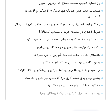
راز شماره عجیب محمد صلاح در ترابزون اسپور
شناسایی باند جعل مدارک مهاجرت/ ۳۰۰ شاکی و ۴ همت
کلاهبرداری
واکنش قوه قضاییه به ادعای شناسایی محل استقرار شهید لاریجانی
سردار آزمون در لیست خرید تابستانی استقلال!
عربستان فرمانده ائتلاف دریایی چندملیتی را منصوب کرد
عضو هیئت‌رئیسه فدراسیون در باشگاه پرسپولیس
پاکسازی بدن و حفظ سلامت گوارش با این میوه‌ها
زمین آکادمی پرسپولیس به نام شهید ماکان
چرا مردم به فال، طالع‌بینی، آسترولوژی و پیشگویی علاقه دارند؟
پرسپولیس برای تارتار کاری کرد که کسی جرأتش را نداشت
مذاکره استقلال برای میزبانی در فولاد آرنا
برد مهم اسماعیل کارتال در لیگ قهرمانان اروپا