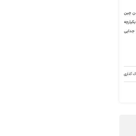
دن چین
کپارچه
 جدایی
ک گذاری