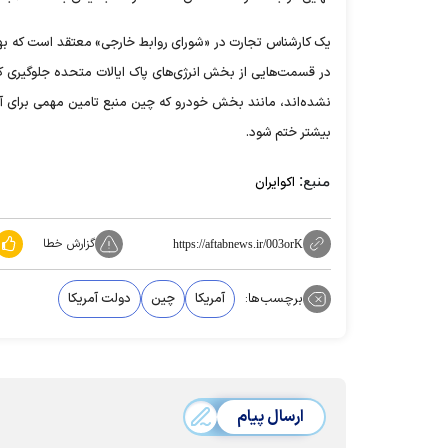
یک کارشناس تجارت در «شورای روابط خارجی» معتقد است که بهتر
در قسمت‌هایی از بخش انرژی‌های پاک ایالات متحده جلوگیری کن
نشده‌اند، مانند بخش خودرو که چین منبع تامین مهمی برای آمر
بیشتر ختم شود.
منبع:
اکوایران
گزارش خطا
https://aftabnews.ir/003orK
برچسب‌ها:
آمریکا
چین
دولت آمریکا
ارسال پیام