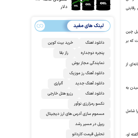
حمله آماده بودیم
دلار
رقابتی
| غنائم از آنِ فاتح
است، درست
لینک های مفید
است؟
بل چین
هد شده است که بر
دانلود اهنگ
خرید بیت کوین
پنجره دوجداره
راز بقا
نمایندگی مجاز بوش
ه‌ای از
دانلود آهنگ رز‌ موزیک
دانلود آهنگ جدید
آلپاری
یدن به
دانلود اهنگ
رزرو هتل خارجی
نکسو رمزارزی نوآور
ا شامل
مسموم سازی آدرس های ارز دیجیتال
ریپل در مسیر رشد
تحلیل قیمت کاردانو
ته او،