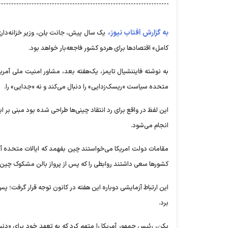
به گزارش آفتاب نیوز،
یک سال پیش، جانت یلن، وزیر خزانه‌دار
کامل» اقتصاد‌ها برای هردو کشور فاجعه‌بار خواهد بود.
به نوشته فایننشیال تایمز، یک‌هفته بعد، مشاور امنیت ملی آمریکا
متحده سیاست «ریسک‌زدایی» را دنبال می‌کند و نه «جدایی» را.
این لفظ در واقع برای رد انتقاد چینی‌ها طراحی شده بود مبنی بر 
انجام می‌شود.
مقامات دولت امریکا می‌خواستند چین بفهمد که ایالات متحده آم
کشور‌ها سعی داشتند روابطی را که پس از پرواز بالن مشکوک چین بر
این ارتباط آزمایشی دوباره این هفته در کانون توجه قرار گرفت؛ پس ا
برد.
پکن، رئیس جمهور آمریکا را متهم کرد که به تعهد خود برای «دنبال