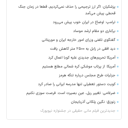
پزشکیان: اگر ارز ترجیحی را حذف نمی‌کردیم، قطعا در زمان جنگ
قحطی پیش می‌آمد
ترامپ: اوضاع در ایران خوب پیش می‌رود
برکناری دو مقام ارشد موساد
گفتگوی تلفنی وزرای امور خارجه ایران و موریتانی
دید افقی در زابل به ۲۵۰۰ متر کاهش یافت
آمریکا تحریم‌های جدیدی علیه کوبا اعمال کرد
آمریکا: از پرتاب موشکی کره شمالی مطلع هستیم
جزئیات طرح مجلس درباره تنگه هرمز
کویت دستور تعطیلی تنها مدرسه ایرانی را صادر کرد
ضرغامی: تغییر ریل، عین بصیرت است. فرصت سوزی نکنیم
زنوزق؛ نگین پلکانی آذربایجان
جدیدترین فیلم مانی حقیقی در جشنواره نیویورک