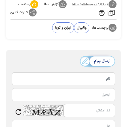
گزارش خطا
پسندها:
۰
https://aftabnews.ir/003orZ
اشتراک گذاری
برچسب‌ها:
والیبال
ایران و کوبا
ارسال پیام