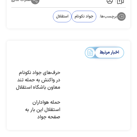
اشتراک گذاری
برچسب‌ها:
جواد نکونام
استقلال
اخبار مرتبط
حرف‌های جواد نکونام
در واکنش به حمله تند
معاون باشگاه استقلال
حمله هواداران
استقلال این بار به
صفحه جواد
نکونام/«برگرد به
تیمت»