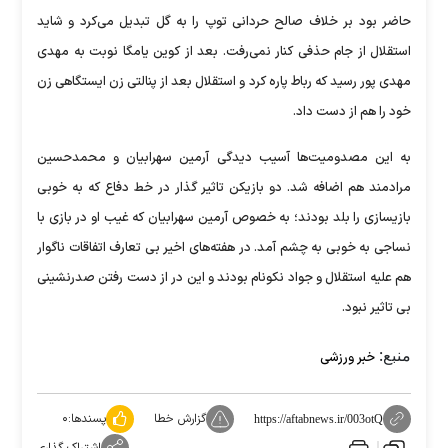
حاضر بود بر خلاف صالح حردانی توپ را به گل تبدیل می‌کرد و شاید
استقلال از جام حذفی کنار نمی‌رفت. بعد از کوین یامگا نوبت به مهدی
مهدی پور رسید که رباط پاره کرد و استقلال بعد از پنالتی زن ایستگاهی زن
خود را هم از دست داد.
به این مصدومیت‌ها آسیب دیدگی آرمین سهرابیان و محمدحسین
مرادمند هم اضافه شد. دو بازیکن تاثیر گذار در خط دفاع که به خوبی
بازیسازی را بلد بودند؛ به خصوص آرمین سهرابیان که غیب او در بازی با
نساجی به خوبی به چشم آمد. در هفته‌های اخیر بی تعارف اتفاقات ناگوار
هم علیه استقلال و جواد نکونام بودند و این در از دست رفتن صدرنشینی
بی تاثیر نبود.
منبع:
خبر ورزشی
گزارش خطا
پسندها:
۰
https://aftabnews.ir/003otQ