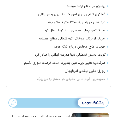
برکناری دو مقام ارشد موساد
گفتگوی تلفنی وزرای امور خارجه ایران و موریتانی
دید افقی در زابل به ۲۵۰۰ متر کاهش یافت
آمریکا تحریم‌های جدیدی علیه کوبا اعمال کرد
آمریکا: از پرتاب موشکی کره شمالی مطلع هستیم
جزئیات طرح مجلس درباره تنگه هرمز
کویت دستور تعطیلی تنها مدرسه ایرانی را صادر کرد
ضرغامی: تغییر ریل، عین بصیرت است. فرصت سوزی نکنیم
زنوزق؛ نگین پلکانی آذربایجان
جدیدترین فیلم مانی حقیقی در جشنواره نیویورک
پیشنهاد سردبیر
ترامپ: جمهوری اسلامی دوست‌داشتنی را