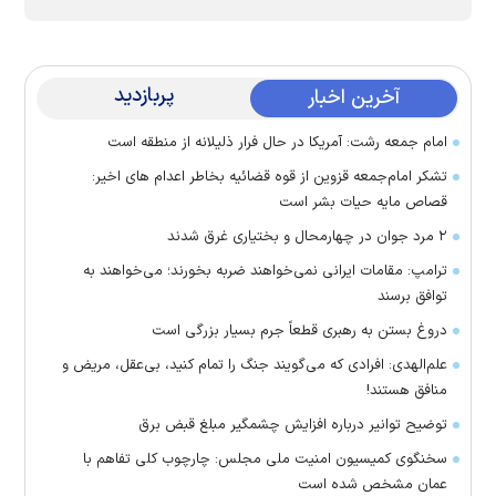
پربازدید
آخرین اخبار
امام جمعه رشت: آمریکا در حال فرار ذلیلانه از منطقه است
تشکر امام‌جمعه قزوین از قوه قضائیه بخاطر اعدام های اخیر:
قصاص مایه حیات بشر است
۲ مرد جوان در چهارمحال و بختیاری غرق شدند
ترامپ: مقامات ایرانی نمی‌خواهند ضربه بخورند؛ می‌خواهند به
توافق برسند
دروغ بستن به رهبری قطعاً جرم بسیار بزرگی است
علم‌الهدی: افرادی که می‌گویند جنگ را تمام کنید، بی‌عقل، مریض و
منافق هستند!
توضیح توانیر درباره افزایش چشمگیر مبلغ قبض برق
سخنگوی کمیسیون امنیت ملی مجلس: چارچوب کلی تفاهم با
عمان مشخص شده است