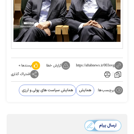
گزارش خطا
پسندها:
۰
https://aftabnews.ir/003ovg
اشتراک گذاری
برچسب‌ها:
همایش
همایش سیاست های پولی و ارزی
ارسال پیام