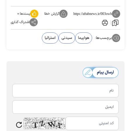
گزارش خطا
پسندها:
۰
https://aftabnews.ir/003owh
اشتراک گذاری
برچسب‌ها:
هواپیما
سیدنی
استرالیا
ارسال پیام