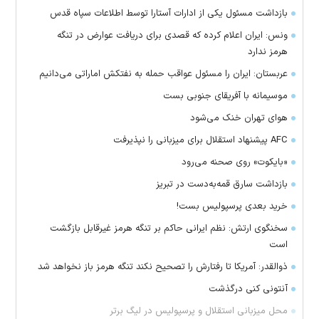
بازداشت مسئول یکی از ادارات آستارا توسط اطلاعات سپاه قدس
ونس: ایران اعلام کرده که قصدی برای دریافت عوارض در تنگه
هرمز ندارد
عربستان: ایران را مسئول عواقب حمله به نفتکش اماراتی می‌دانیم
موسیمانه با آفریقای جنوبی بست
هوای تهران خنک می‌شود
AFC پیشنهاد استقلال برای میزبانی را نپذیرفت
«بایکوت» روی صحنه می‌رود
بازداشت سارق قمه‌به‌دست در تبریز
خرید بعدی پرسپولیس بست!
سخنگوی ارتش: نظم ایرانی حاکم بر تنگه هرمز غیرقابل بازگشت
است
ذوالقدر: آمریکا تا رفتارش را تصحیح نکند تنگه هرمز باز نخواهد شد
آنتونی کنی درگذشت
محل میزبانی استقلال و پرسپولیس در لیگ برتر