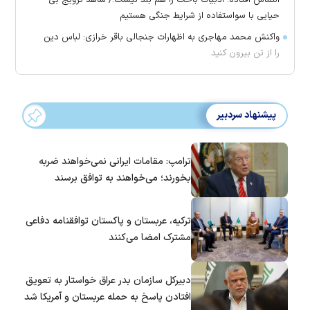
التماس افتاده؛ ادبیات باخت را هم بلد نیست!/ شاهد ترویج بی
حیایی با سواستفاده از شرایط جنگی هستیم
واکنش محمد مهاجری به اظهارات جنجالی باقر خرازی: لباس دین
را از تن بیرون کنید
پیشنهاد سردبیر
ترامپ: مقامات ایرانی نمی‌خواهند ضربه
بخورند؛ می‌خواهند به توافق برسند
ترکیه، عربستان و پاکستان توافقنامه دفاعی
مشترک امضا می‌کنند
دبیرکل سازمان بدر عراق خواستار به تعویق
افتادن پاسخ به حمله عربستان و آمریکا شد