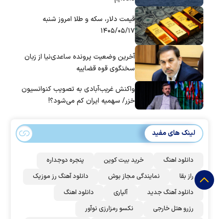
قیمت دلار، سکه و طلا امروز شنبه
۱۴۰۵/۰۵/۱۷
آخرین وضعیت پرونده ساعدی‌نیا از زبان
سخنگوی قوه قضاییه
واکنش غریب‌آبادی به تصویب کنوانسیون
خزر/ سهمیه ایران کم می‌شود؟!
لینک های مفید
دانلود اهنگ
خرید بیت کوین
پنجره دوجداره
راز بقا
نمایندگی مجاز بوش
دانلود آهنگ رز‌ موزیک
دانلود آهنگ جدید
آلپاری
دانلود اهنگ
رزرو هتل خارجی
نکسو رمزارزی نوآور