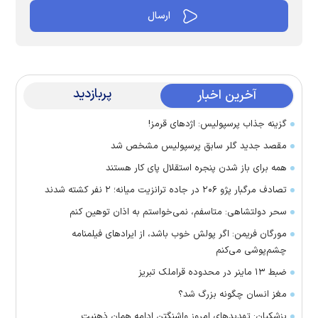
پربازدید
آخرین اخبار
گزینه جذاب پرسپولیس: اژد‌های قرمز!
مقصد جدید گلر سابق پرسپولیس مشخص شد
همه برای باز شدن پنجره استقلال پای کار هستند
تصادف مرگبار پژو ۲۰۶ در جاده ترانزیت میانه؛ ۲ نفر کشته شدند
سحر دولتشاهی: متاسفم، نمی‌خواستم به اذان توهین کنم
مورگان فریمن: اگر پولش خوب باشد، از ایراد‌های فیلمنامه
چشم‌پوشی می‌کنم
ضبط ۱۳ ماینر در محدوده قراملک تبریز
مغز انسان چگونه بزرگ شد؟
پزشکیان: تهدید‌های امروز واشنگتن ادامه همان ذهنیت